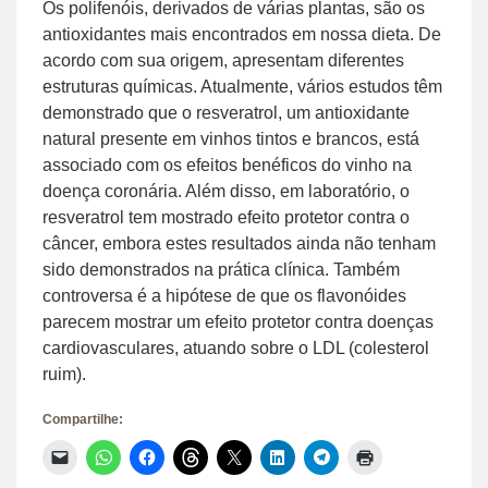
Os polifenóis, derivados de várias plantas, são os
antioxidantes mais encontrados em nossa dieta. De
acordo com sua origem, apresentam diferentes
estruturas químicas. Atualmente, vários estudos têm
demonstrado que o resveratrol, um antioxidante
natural presente em vinhos tintos e brancos, está
associado com os efeitos benéficos do vinho na
doença coronária. Além disso, em laboratório, o
resveratrol tem mostrado efeito protetor contra o
câncer, embora estes resultados ainda não tenham
sido demonstrados na prática clínica. Também
controversa é a hipótese de que os flavonóides
parecem mostrar um efeito protetor contra doenças
cardiovasculares, atuando sobre o LDL (colesterol
ruim).
Compartilhe:
Clique
Clique
Clique
Clique
Clique
Clique
Clique
Clique
para
para
para
para
para
para
para
para
enviar
compartilhar
compartilhar
compartilhar
compartilhar
compartilhar
compartilhar
imprimir(abre