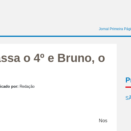
Jornal Primeira Pág
assa o 4º e Bruno, o
P
icado por:
Redação
SÃ
Nos