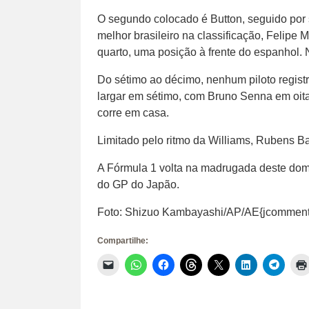
O segundo colocado é Button, seguido por
melhor brasileiro na classificação, Felipe
quarto, uma posição à frente do espanhol.
Do sétimo ao décimo, nenhum piloto regist
largar em sétimo, com Bruno Senna em oit
corre em casa.
Limitado pelo ritmo da Williams, Rubens Bar
A Fórmula 1 volta na madrugada deste domin
do GP do Japão.
Foto: Shizuo Kambayashi/AP/AE{jcomment
Compartilhe:
Clique
Clique
Clique
Clique
Clique
Clique
Clique
para
para
para
para
para
para
para
enviar
compartilhar
compartilhar
compartilhar
compartilhar
compartilhar
compar
um
no
no
no
no
no
no
link
WhatsApp(abre
Facebook(abre
Threads(abre
X(abre
LinkedIn(abr
Telegr
por
em
em
em
em
em
em