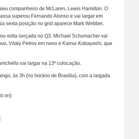
 seu companheiro de McLaren, Lewis Hamilton. O
 Massa superou Fernando Alonso e vai largar em
 Na sexta posição no grid aparece Mark Webber.
rou volta lançada no Q3. Michael Schumacher vai
avo, Vitaly Petrov em nono e Kamui Kobayashi, que
richello vai largar na 13ª colocação.
go, às 3h (no horário de Brasília), com a largada
s on}
Clique
para
tilhar
imprimir(abre
em
e
am(abre
nova
janela)