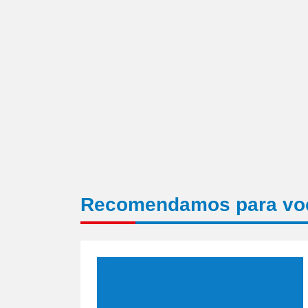
nova
janela)
Recomendamos para vo