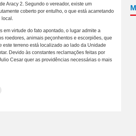
de Aracy 2. Segundo o vereador, existe um
M
utamente coberto por entulho, o que está acarretando
local.
s em virtude do fato apontado, o lugar admite a
os roedores, animais peçonhentos e escorpiões, que
e este terreno está localizado ao lado da Unidade
tar. Devido às constantes reclamações feitas por
Julio Cesar quer as providências necessárias o mais
Clique
para
tilhar
imprimir(abre
em
e
am(abre
nova
janela)