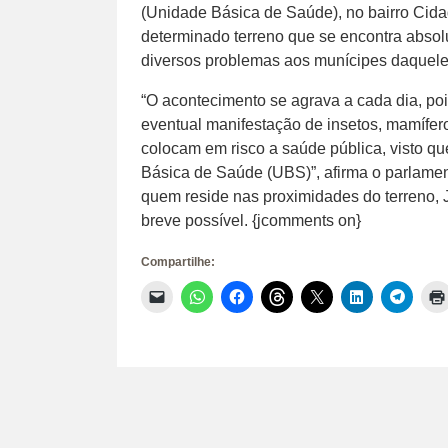
(Unidade Básica de Saúde), no bairro Cida
determinado terreno que se encontra absol
diversos problemas aos munícipes daquele 
“O acontecimento se agrava a cada dia, poi
eventual manifestação de insetos, mamífer
colocam em risco a saúde pública, visto qu
Básica de Saúde (UBS)”, afirma o parlamen
quem reside nas proximidades do terreno, 
breve possível. {jcomments on}
Compartilhe:
Clique
Clique
Clique
Clique
Clique
Clique
Clique
para
para
para
para
para
para
para
enviar
compartilhar
compartilhar
compartilhar
compartilhar
compartilhar
compar
um
no
no
no
no
no
no
link
WhatsApp(abre
Facebook(abre
Threads(abre
X(abre
LinkedIn(abr
Telegr
por
em
em
em
em
em
em
e-
nova
nova
nova
nova
nova
nova
mail
janela)
janela)
janela)
janela)
janela)
janela)
para
um
amigo(abre
em