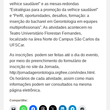
velhice saudável” e as mesas-redondas
“Estratégias para a promoção da velhice saudável”
e “Perfil, oportunidades, desafios, formação: a
inserção do bacharel em Gerontologia em equipes
multiprofissionais”. As atividades acontecem no
Teatro Universitário Florestan Fernandes,
localizado na área Norte do Campus São Carlos da
UFSCar.
As inscrições podem ser feitas até o dia do evento,
por meio do preenchimento do formulário de
inscrição no site da Jornada,
http://jornadagerontologia.orgfree.com/index.html.
Os horários de cada atividade, assim como mais
informações podem ser consultados na mesma
página eletrônica.
Compartilhe:
Clique
Clique
Clique
Clique
Clique
Clique
Clique
Clique