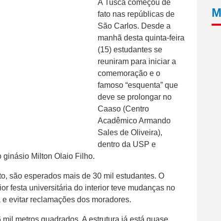
A Tusca começou de
M
fato nas repúblicas de
São Carlos. Desde a
manhã desta quinta-feira
(15) estudantes se
reuniram para iniciar a
comemoração e o
famoso “esquenta” que
deve se prolongar no
Caaso (Centro
Acadêmico Armando
Sales de Oliveira),
dentro da USP e
 ginásio Milton Olaio Filho.
o, são esperados mais de 30 mil estudantes. O
r festa universitária do interior teve mudanças no
a e evitar reclamações dos moradores.
 mil metros quadrados. A estrutura já está quase