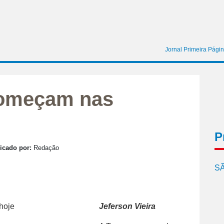
Jornal Primeira Pági
começam nas
P
icado por:
Redação
SÃ
Jeferson Vieira