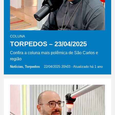
COLUNA
TORPEDOS – 23/04/2025
Confira a coluna mais polêmica de São Carlos e
região
Notícias, Torpedos
22/04/2025 20h03
- Atualizado há 1 ano