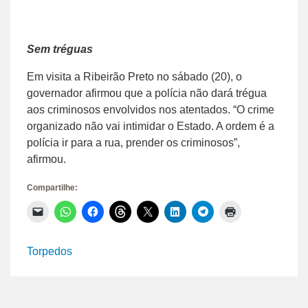
Sem tréguas
Em visita a Ribeirão Preto no sábado (20), o
governador afirmou que a polícia não dará trégua
aos criminosos envolvidos nos atentados. “O crime
organizado não vai intimidar o Estado. A ordem é a
polícia ir para a rua, prender os criminosos”,
afirmou.
Compartilhe:
Clique
Clique
Clique
Clique
Clique
Clique
Clique
Clique
para
para
para
para
para
para
para
para
enviar
compartilhar
compartilhar
compartilhar
compartilhar
compartilhar
compartilhar
imprimir(abre
um
no
no
no
no
no
no
em
link
WhatsApp(abre
Facebook(abre
Threads(abre
X(abre
LinkedIn(abre
Telegram(abre
nova
Torpedos
por
em
em
em
em
em
em
janela)
e-
nova
nova
nova
nova
nova
nova
mail
janela)
janela)
janela)
janela)
janela)
janela)
para
um
amigo(abre
em