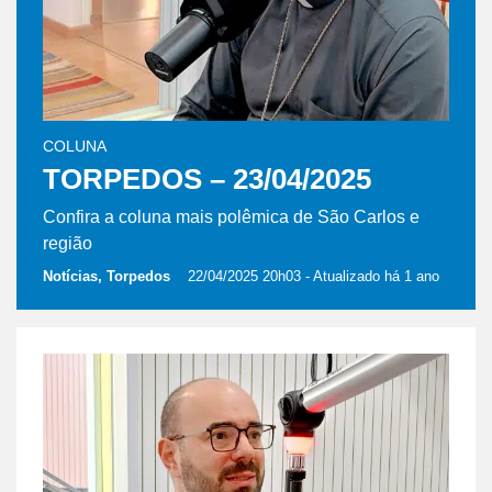
COLUNA
TORPEDOS – 23/04/2025
Confira a coluna mais polêmica de São Carlos e
região
Notícias, Torpedos
22/04/2025 20h03
- Atualizado há 1 ano