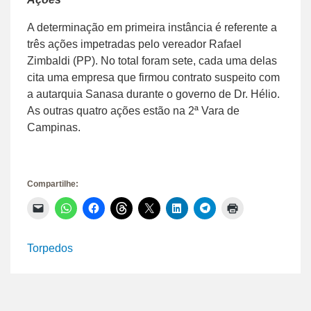
A determinação em primeira instância é referente a
três ações impetradas pelo vereador Rafael
Zimbaldi (PP). No total foram sete, cada uma delas
cita uma empresa que firmou contrato suspeito com
a autarquia Sanasa durante o governo de Dr. Hélio.
As outras quatro ações estão na 2ª Vara de
Campinas.
Compartilhe:
Clique
Clique
Clique
Clique
Clique
Clique
Clique
Clique
para
para
para
para
para
para
para
para
enviar
compartilhar
compartilhar
compartilhar
compartilhar
compartilhar
compartilhar
imprimir(abre
um
no
no
no
no
no
no
em
link
WhatsApp(abre
Facebook(abre
Threads(abre
X(abre
LinkedIn(abre
Telegram(abre
nova
Torpedos
por
em
em
em
em
em
em
janela)
e-
nova
nova
nova
nova
nova
nova
mail
janela)
janela)
janela)
janela)
janela)
janela)
para
um
amigo(abre
em