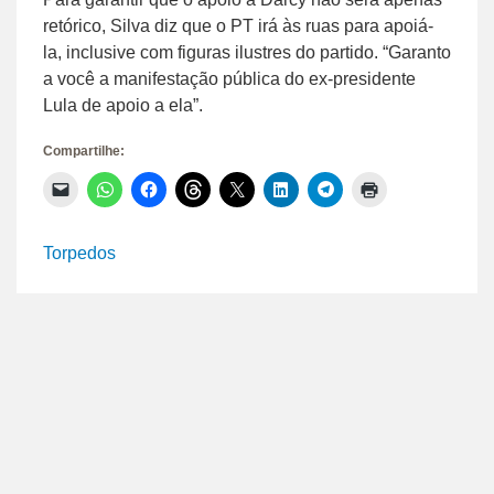
retórico, Silva diz que o PT irá às ruas para apoiá-
la, inclusive com figuras ilustres do partido. “Garanto
a você a manifestação pública do ex-presidente
Lula de apoio a ela”.
Compartilhe:
Clique
Clique
Clique
Clique
Clique
Clique
Clique
Clique
para
para
para
para
para
para
para
para
enviar
compartilhar
compartilhar
compartilhar
compartilhar
compartilhar
compartilhar
imprimir(abre
um
no
no
no
no
no
no
em
link
WhatsApp(abre
Facebook(abre
Threads(abre
X(abre
LinkedIn(abre
Telegram(abre
nova
Torpedos
por
em
em
em
em
em
em
janela)
e-
nova
nova
nova
nova
nova
nova
mail
janela)
janela)
janela)
janela)
janela)
janela)
para
um
amigo(abre
em
nova
janela)