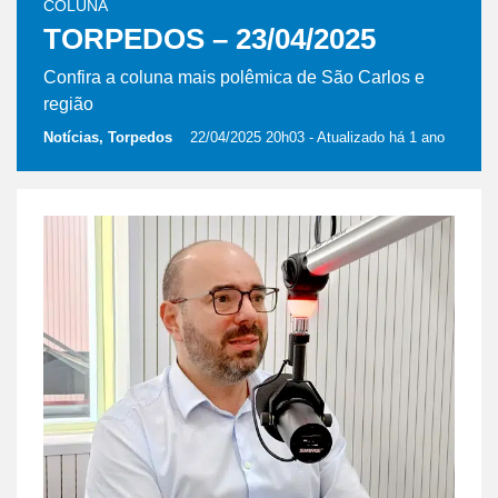
COLUNA
TORPEDOS – 23/04/2025
Confira a coluna mais polêmica de São Carlos e
região
Notícias, Torpedos
22/04/2025 20h03
- Atualizado há 1 ano