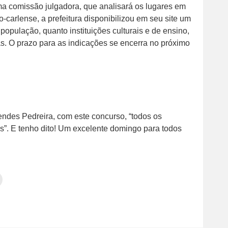
a comissão julgadora, que analisará os lugares em
o-carlense, a prefeitura disponibilizou em seu site um
população, quanto instituições culturais e de ensino,
as. O prazo para as indicações se encerra no próximo
ndes Pedreira, com este concurso, “todos os
s”. E tenho dito! Um excelente domingo para todos
Clique
para
tilhar
imprimir(abre
em
e
am(abre
nova
janela)