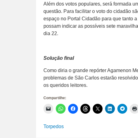
Além dos votos populares, será formada um
questão. Para facilitar o voto do cidadão sã
espaço no Portal Cidadão para que tanto a 
possam indicar as possíveis sete maravilh
dia 22.
Solução final
Como diria o grande repórter Agamenon Me
problemas de São Carlos estarão resolvido
os queridos leitores.
Compartilhe:
Clique
Clique
Clique
Clique
Clique
Clique
Clique
para
para
para
para
para
para
para
enviar
compartilhar
compartilhar
compartilhar
compartilhar
compartilhar
compar
um
no
no
no
no
no
no
link
WhatsApp(abre
Facebook(abre
Threads(abre
X(abre
LinkedIn(abr
Telegr
Torpedos
por
em
em
em
em
em
em
e-
nova
nova
nova
nova
nova
nova
mail
janela)
janela)
janela)
janela)
janela)
janela)