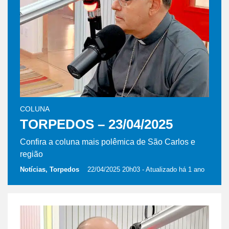
COLUNA
TORPEDOS – 23/04/2025
Confira a coluna mais polêmica de São Carlos e
região
Notícias, Torpedos
22/04/2025 20h03
- Atualizado há 1 ano