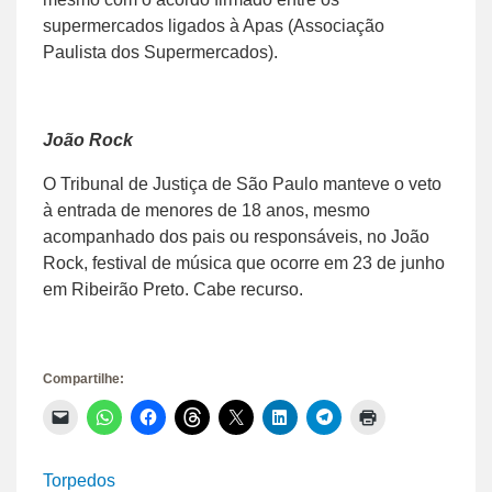
supermercados ligados à Apas (Associação
Paulista dos Supermercados).
João Rock
O Tribunal de Justiça de São Paulo manteve o veto
à entrada de menores de 18 anos, mesmo
acompanhado dos pais ou responsáveis, no João
Rock, festival de música que ocorre em 23 de junho
em Ribeirão Preto. Cabe recurso.
Compartilhe:
Clique
Clique
Clique
Clique
Clique
Clique
Clique
Clique
para
para
para
para
para
para
para
para
enviar
compartilhar
compartilhar
compartilhar
compartilhar
compartilhar
compartilhar
imprimir(abre
um
no
no
no
no
no
no
em
link
WhatsApp(abre
Facebook(abre
Threads(abre
X(abre
LinkedIn(abre
Telegram(abre
nova
Torpedos
por
em
em
em
em
em
em
janela)