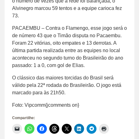
o número de vezes que a rede foi balançada, o
Alvinegro marcou 59 tentos e a equipe carioca fez
73.
PACAEMBU – Contra o Flamengo, esse jogo será o
de número 43 que o Timão disputa no Pacaembu.
Foram 22 vitórias, oito empates e 13 derrotas. A
última partida realizada entre as equipes no local
aconteceu no segundo turno do Brasileirão do ano
passado: 1 a 0, com gol de Elias.
O clássico das maiores torcidas do Brasil será
válido pela 22ª rodada do Brasileirão. O jogo está
marcado para às 21h50.
Foto: Vipcomm{jcomments on}
Compartilhe:
Clique
Clique
Clique
Clique
Clique
Clique
Clique
Clique
para
para
para
para
para
para
para
para
enviar
compartilhar
compartilhar
compartilhar
compartilhar
compartilhar
compartilhar
imprimir(abre