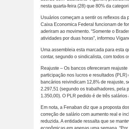
nesta quarta-feira (28) que 80% da categori
Usuários começam a sentir os reflexos da 
Caixa Economica Federal funcionam de form
aderiram ao movimento. “Somente o Brades
atividades por duas horas”, informou Vigan
Uma assembleia esta marcada para esta qui
contar, segundo o sindicalista, com todos o
Reajuste – Os bancos ofereceram reajuste a 
participação nos lucros e resultados (PLR)
bancários reivindicam 12,8% de reajuste, 
2.297,51 (segundo os trabalhadores, pela 
1.350,00). O PLR pedido é de três salários 
Em nota, a Fenaban diz que a proposta do
correção de salário com aumento real e inc
reduzida. A entidade ressalta que se mant
econômicas em apenas uma semana. “Por is