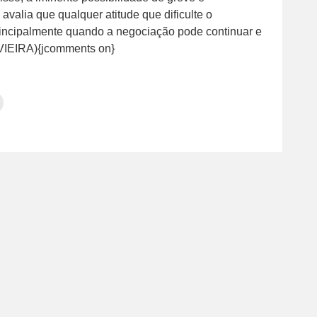
avalia que qualquer atitude que dificulte o
rincipalmente quando a negociação pode continuar e
 VIEIRA){jcomments on}
Clique
para
tilhar
imprimir(abre
em
e
am(abre
nova
janela)