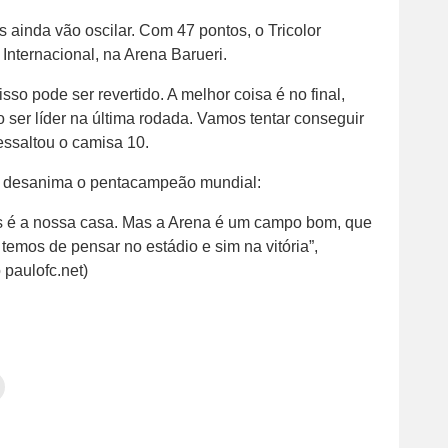
 ainda vão oscilar. Com 47 pontos, o Tricolor
 Internacional, na Arena Barueri.
isso pode ser revertido. A melhor coisa é no final,
 ser líder na última rodada. Vamos tentar conseguir
ressaltou o camisa 10.
ão desanima o pentacampeão mundial:
is é a nossa casa. Mas a Arena é um campo bom, que
mos de pensar no estádio e sim na vitória”,
 paulofc.net)
Clique
para
tilhar
imprimir(abre
em
e
am(abre
nova