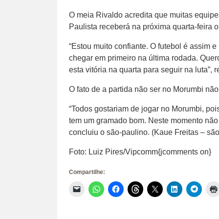
O meia Rivaldo acredita que muitas equipes
Paulista receberá na próxima quarta-feira o
“Estou muito confiante. O futebol é assim e 
chegar em primeiro na última rodada. Quero
esta vitória na quarta para seguir na luta”, 
O fato de a partida não ser no Morumbi n
“Todos gostariam de jogar no Morumbi, po
tem um gramado bom. Neste momento não te
concluiu o são-paulino. (Kaue Freitas – são
Foto: Luiz Pires/Vipcomm{jcomments on}
Compartilhe:
Clique
Clique
Clique
Clique
Clique
Clique
Clique
para
para
para
para
para
para
para
enviar
compartilhar
compartilhar
compartilhar
compartilhar
compartilhar
compar
um
no
no
no
no
no
no
link
WhatsApp(abre
Facebook(abre
Threads(abre
X(abre
LinkedIn(abr
Telegr