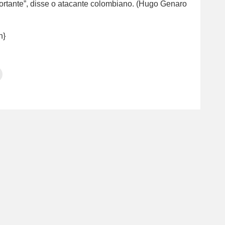
mportante”, disse o atacante colombiano. (Hugo Genaro
n}
Clique
para
tilhar
imprimir(abre
em
e
am(abre
nova
janela)