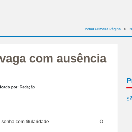
Jornal Primeira Página
>
N
 vaga com ausência
P
icado por:
Redação
SÃ
O