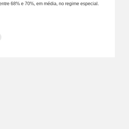
 entre 68% e 70%, em média, no regime especial.
Clique
para
tilhar
imprimir(abre
em
e
am(abre
nova
janela)