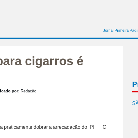
Jornal Primeira Pág
para cigarros é
P
icado por:
Redação
SÃ
O