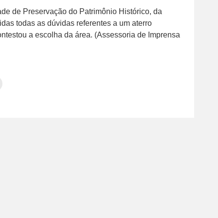
ade de Preservação do Patrimônio Histórico, da
idas todas as dúvidas referentes a um aterro
contestou a escolha da área. (Assessoria de Imprensa
Clique
para
tilhar
imprimir(abre
em
e
am(abre
nova
janela)