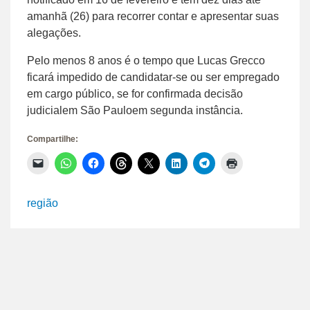
amanhã (26) para recorrer contar e apresentar suas
alegações.
Pelo menos 8 anos é o tempo que Lucas Grecco
ficará impedido de candidatar-se ou ser empregado
em cargo público, se for confirmada decisão
judicialem São Pauloem segunda instância.
Compartilhe:
Clique
Clique
Clique
Clique
Clique
Clique
Clique
Clique
para
para
para
para
para
para
para
para
enviar
compartilhar
compartilhar
compartilhar
compartilhar
compartilhar
compartilhar
imprimir(abre
um
no
no
no
no
no
no
em
link
WhatsApp(abre
Facebook(abre
Threads(abre
X(abre
LinkedIn(abre
Telegram(abre
nova
região
por
em
em
em
em
em
em
janela)
e-
nova
nova
nova
nova
nova
nova
mail
janela)
janela)
janela)
janela)
janela)
janela)
para
um
amigo(abre
em
nova
janela)