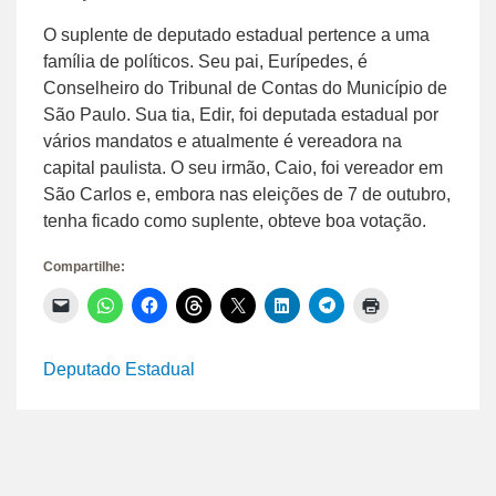
O suplente de deputado estadual pertence a uma
família de políticos. Seu pai, Eurípedes, é
Conselheiro do Tribunal de Contas do Município de
São Paulo. Sua tia, Edir, foi deputada estadual por
vários mandatos e atualmente é vereadora na
capital paulista. O seu irmão, Caio, foi vereador em
São Carlos e, embora nas eleições de 7 de outubro,
tenha ficado como suplente, obteve boa votação.
Compartilhe:
Clique
Clique
Clique
Clique
Clique
Clique
Clique
Clique
para
para
para
para
para
para
para
para
enviar
compartilhar
compartilhar
compartilhar
compartilhar
compartilhar
compartilhar
imprimir(abre
um
no
no
no
no
no
no
em
link
WhatsApp(abre
Facebook(abre
Threads(abre
X(abre
LinkedIn(abre
Telegram(abre
nova
Deputado Estadual
por
em
em
em
em
em
em
janela)
e-
nova
nova
nova
nova
nova
nova
mail
janela)
janela)
janela)
janela)
janela)
janela)
para
um
amigo(abre
em
nova
janela)