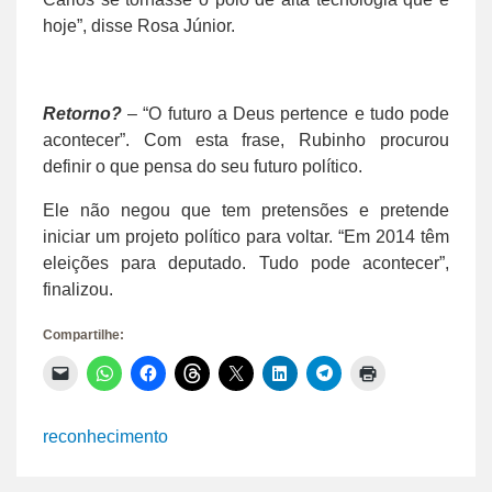
hoje”, disse Rosa Júnior.
Retorno?
– “O futuro a Deus pertence e tudo pode
acontecer”. Com esta frase, Rubinho procurou
definir o que pensa do seu futuro político.
Ele não negou que tem pretensões e pretende
iniciar um projeto político para voltar. “Em 2014 têm
eleições para deputado. Tudo pode acontecer”,
finalizou.
Compartilhe:
Clique
Clique
Clique
Clique
Clique
Clique
Clique
Clique
para
para
para
para
para
para
para
para
enviar
compartilhar
compartilhar
compartilhar
compartilhar
compartilhar
compartilhar
imprimir(abre
um
no
no
no
no
no
no
em
link
WhatsApp(abre
Facebook(abre
Threads(abre
X(abre
LinkedIn(abre
Telegram(abre
nova
reconhecimento
por
em
em
em
em
em
em
janela)
e-
nova
nova
nova
nova
nova
nova
mail
janela)
janela)
janela)
janela)
janela)
janela)
para