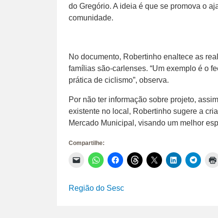
do Gregório. A ideia é que se promova o aj
comunidade.
No documento, Robertinho enaltece as real
famílias são-carlenses. “Um exemplo é o 
prática de ciclismo”, observa.
Por não ter informação sobre projeto, assi
existente no local, Robertinho sugere a cr
Mercado Municipal, visando um melhor esp
Compartilhe:
Clique
Clique
Clique
Clique
Clique
Clique
Clique
para
para
para
para
para
para
para
enviar
compartilhar
compartilhar
compartilhar
compartilhar
compartilhar
compar
um
no
no
no
no
no
no
link
WhatsApp(abre
Facebook(abre
Threads(abre
X(abre
LinkedIn(abr
Telegr
Região do Sesc
por
em
em
em
em
em
em
e-
nova
nova
nova
nova
nova
nova
mail
janela)
janela)
janela)
janela)
janela)
janela)
para
um