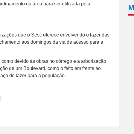
ardinamento da área para ser utilizada pela
M
izações que o Sesc oferece envolvendo o lazer das
fechamento aos domingos da via de acesso para a
m como devido às obras no córrego e a arborização
iação de um Boulevard, como o feito em frente ao
aço de lazer para a população.
Clique
para
tilhar
imprimir(abre
em
e
am(abre
nova
janela)