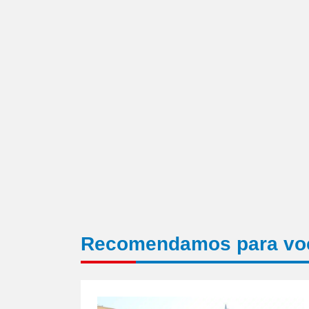
amigo(abre
em
nova
janela)
Recomendamos para vo