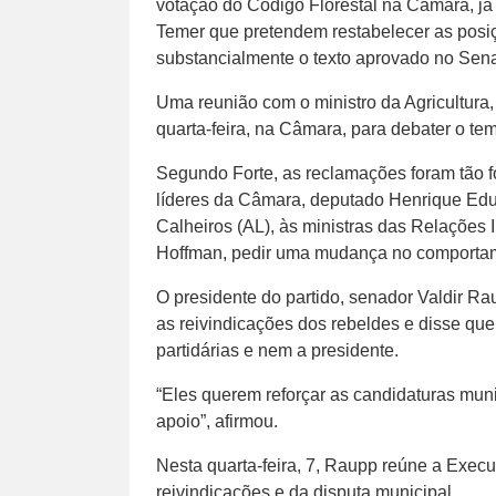
votação do Código Florestal na Câmara, j
Temer que pretendem restabelecer as posi
substancialmente o texto aprovado no Sena
Uma reunião com o ministro da Agricultura
quarta-feira, na Câmara, para debater o t
Segundo Forte, as reclamações foram tão f
líderes da Câmara, deputado Henrique Ed
Calheiros (AL), às ministras das Relações Ins
Hoffman, pedir uma mudança no comporta
O presidente do partido, senador Valdir Ra
as reivindicações dos rebeldes e disse que
partidárias e nem a presidente.
“Eles querem reforçar as candidaturas mun
apoio”, afirmou.
Nesta quarta-feira, 7, Raupp reúne a Execut
reivindicações e da disputa municipal.