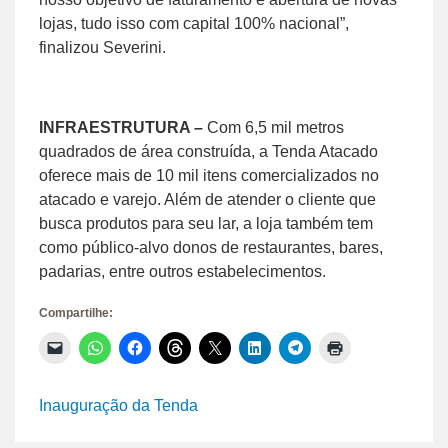
lojas, tudo isso com capital 100% nacional”,
finalizou Severini.
INFRAESTRUTURA –
Com 6,5 mil metros
quadrados de área construída, a Tenda Atacado
oferece mais de 10 mil itens comercializados no
atacado e varejo. Além de atender o cliente que
busca produtos para seu lar, a loja também tem
como público-alvo donos de restaurantes, bares,
padarias, entre outros estabelecimentos.
Compartilhe:
Clique
Clique
Clique
Clique
Clique
Clique
Clique
Clique
para
para
para
para
para
para
para
para
enviar
compartilhar
compartilhar
compartilhar
compartilhar
compartilhar
compartilhar
imprimir(abre
um
no
no
no
no
no
no
em
link
WhatsApp(abre
Facebook(abre
Threads(abre
X(abre
LinkedIn(abre
Telegram(abre
nova
Inauguração da Tenda
por
em
em
em
em
em
em
janela)
e-
nova
nova
nova
nova
nova
nova
mail
janela)
janela)
janela)
janela)
janela)
janela)