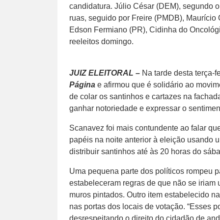
candidatura. Júlio César (DEM), segundo o 
ruas, seguido por Freire (PMDB), Maurício
Edson Fermiano (PR), Cidinha do Oncológi
reeleitos domingo.
JUIZ ELEITORAL –
Na tarde desta terça-f
Página
e afirmou que é solidário ao movim
de colar os santinhos e cartazes na fachad
ganhar notoriedade e expressar o sentiment
Scanavez foi mais contundente ao falar que 
papéis na noite anterior à eleição usando 
distribuir santinhos até às 20 horas do sáb
Uma pequena parte dos políticos rompeu pa
estabeleceram regras de que não se iriam u
muros pintados. Outro item estabelecido na
nas portas dos locais de votação. “Esses p
desrespeitando o direito do cidadão de an