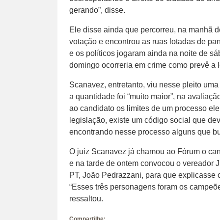
gerando”, disse.
Ele disse ainda que percorreu, na manhã de
votação e encontrou as ruas lotadas de panf
e os políticos jogaram ainda na noite de sá
domingo ocorreria em crime como prevê a leg
Scanavez, entretanto, viu nesse pleito um
a quantidade foi “muito maior”, na avalia
ao candidato os limites de um processo el
legislação, existe um código social que d
encontrando nesse processo alguns que burl
O juiz Scanavez já chamou ao Fórum o can
e na tarde de ontem convocou o vereador 
PT, João Pedrazzani, para que explicasse o
“Esses três personagens foram os campeões
ressaltou.
Compartilhe: