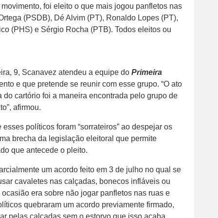
movimento, foi eleito o que mais jogou panfletos nas
 Ortega (PSDB), Dé Alvim (PT), Ronaldo Lopes (PT),
co (PHS) e Sérgio Rocha (PTB). Todos eleitos ou
eira, 9, Scanavez atendeu a equipe do
Primeira
ento e que pretende se reunir com esse grupo. “O ato
a do cartório foi a maneira encontrada pelo grupo de
o”, afirmou.
esses políticos foram “sorrateiros” ao despejar os
uma brecha da legislação eleitoral que permite
ado que antecede o pleito.
rcialmente um acordo feito em 3 de julho no qual se
sar cavaletes nas calçadas, bonecos infláveis ou
 ocasião era sobre não jogar panfletos nas ruas e
olíticos quebraram um acordo previamente firmado,
dar pelas calçadas sem o estorvo que isso acaba