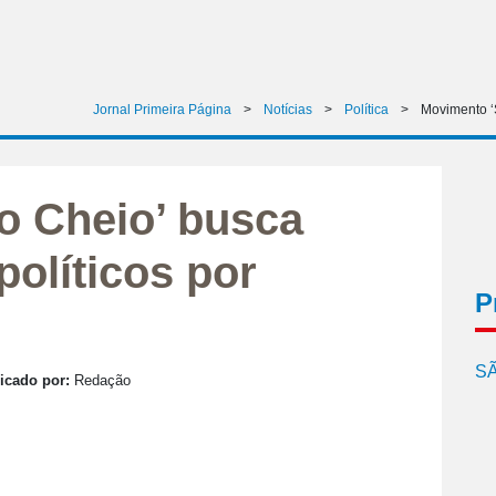
Jornal Primeira Página
>
Notícias
>
Política
>
Movimento ‘S
o Cheio’ busca
políticos por
P
SÃ
icado por:
Redação