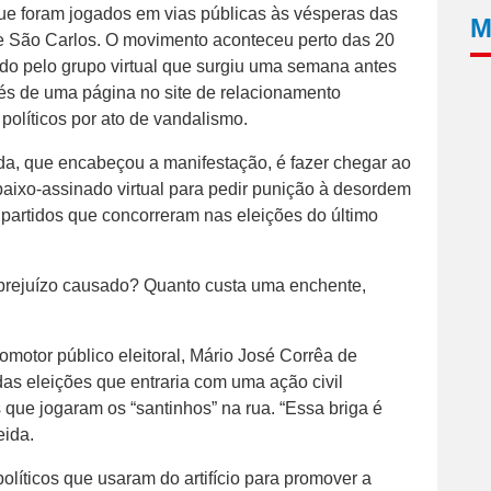
ue foram jogados em vias públicas às vésperas das
M
 de São Carlos. O movimento aconteceu perto das 20
ido pelo grupo virtual que surgiu uma semana antes
avés de uma página no site de relacionamento
olíticos por ato de vandalismo.
a, que encabeçou a manifestação, é fazer chegar ao
baixo-assinado virtual para pedir punição à desordem
e partidos que concorreram nas eleições do último
 prejuízo causado? Quanto custa uma enchente,
omotor público eleitoral, Mário José Corrêa de
das eleições que entraria com uma ação civil
 que jogaram os “santinhos” na rua. “Essa briga é
eida.
olíticos que usaram do artifício para promover a