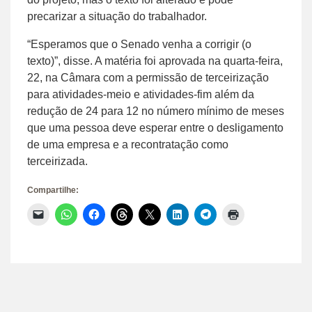
precarizar a situação do trabalhador.
“Esperamos que o Senado venha a corrigir (o
texto)”, disse. A matéria foi aprovada na quarta-feira,
22, na Câmara com a permissão de terceirização
para atividades-meio e atividades-fim além da
redução de 24 para 12 no número mínimo de meses
que uma pessoa deve esperar entre o desligamento
de uma empresa e a recontratação como
terceirizada.
Compartilhe:
Clique
Clique
Clique
Clique
Clique
Clique
Clique
Clique
para
para
para
para
para
para
para
para
enviar
compartilhar
compartilhar
compartilhar
compartilhar
compartilhar
compartilhar
imprimir(abre
um
no
no
no
no
no
no
em
link
WhatsApp(abre
Facebook(abre
Threads(abre
X(abre
LinkedIn(abre
Telegram(abre
nova
por
em
em
em
em
em
em
janela)
e-
nova
nova
nova
nova
nova
nova
mail
janela)
janela)
janela)
janela)
janela)
janela)
para
um
amigo(abre
em