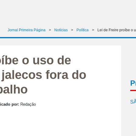
Jornal Primeira Página
>
Notícias
>
Política
>
Lei de Freire proíbe o
oíbe o uso de
jalecos fora do
P
balho
SÃ
icado por:
Redação