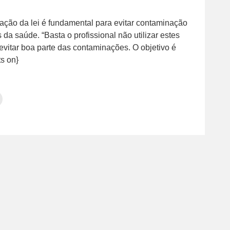
ação da lei é fundamental para evitar contaminação
da saúde. “Basta o profissional não utilizar estes
á evitar boa parte das contaminações. O objetivo é
ts on}
Clique
para
tilhar
imprimir(abre
em
e
am(abre
nova
janela)