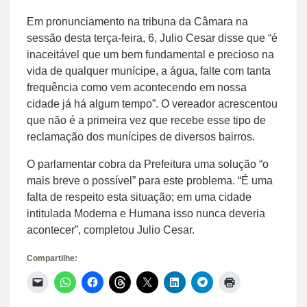
Em pronunciamento na tribuna da Câmara na
sessão desta terça-feira, 6, Julio Cesar disse que “é
inaceitável que um bem fundamental e precioso na
vida de qualquer munícipe, a água, falte com tanta
frequência como vem acontecendo em nossa
cidade já há algum tempo”. O vereador acrescentou
que não é a primeira vez que recebe esse tipo de
reclamação dos munícipes de diversos bairros.
O parlamentar cobra da Prefeitura uma solução “o
mais breve o possível” para este problema. “É uma
falta de respeito esta situação; em uma cidade
intitulada Moderna e Humana isso nunca deveria
acontecer”, completou Julio Cesar.
Compartilhe:
Clique
Clique
Clique
Clique
Clique
Clique
Clique
Clique
para
para
para
para
para
para
para
para
enviar
compartilhar
compartilhar
compartilhar
compartilhar
compartilhar
compartilhar
imprimir(abre
um
no
no
no
no
no
no
em