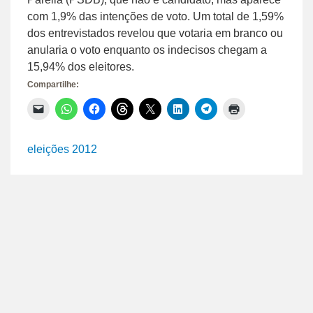
com 1,9% das intenções de voto. Um total de 1,59%
dos entrevistados revelou que votaria em branco ou
anularia o voto enquanto os indecisos chegam a
15,94% dos eleitores.
Compartilhe:
Clique
Clique
Clique
Clique
Clique
Clique
Clique
Clique
para
para
para
para
para
para
para
para
enviar
compartilhar
compartilhar
compartilhar
compartilhar
compartilhar
compartilhar
imprimir(abre
um
no
no
no
no
no
no
em
link
WhatsApp(abre
Facebook(abre
Threads(abre
X(abre
LinkedIn(abre
Telegram(abre
nova
eleições 2012
por
em
em
em
em
em
em
janela)
e-
nova
nova
nova
nova
nova
nova
mail
janela)
janela)
janela)
janela)
janela)
janela)
para
um
amigo(abre
em
nova
janela)