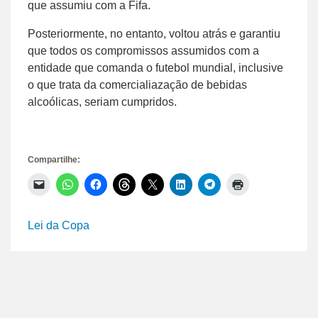
que assumiu com a Fifa.
Posteriormente, no entanto, voltou atrás e garantiu
que todos os compromissos assumidos com a
entidade que comanda o futebol mundial, inclusive
o que trata da comercialiazação de bebidas
alcoólicas, seriam cumpridos.
Compartilhe:
Clique
Clique
Clique
Clique
Clique
Clique
Clique
Clique
para
para
para
para
para
para
para
para
enviar
compartilhar
compartilhar
compartilhar
compartilhar
compartilhar
compartilhar
imprimir(abre
um
no
no
no
no
no
no
em
link
WhatsApp(abre
Facebook(abre
Threads(abre
X(abre
LinkedIn(abre
Telegram(abre
nova
Lei da Copa
por
em
em
em
em
em
em
janela)
e-
nova
nova
nova
nova
nova
nova
mail
janela)
janela)
janela)
janela)
janela)
janela)
para
um
amigo(abre
em
nova
janela)