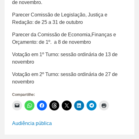
de novembro.
Parecer Comissão de Legislação, Justiça e
Redação: de 25 a 31 de outubro
Parecer da Comissão de Economia,Finanças e
Orçamento: de 1º. a 8 de novembro
Votação em 1º Turno: sessão ordinária de 13 de
novembro
Votação em 2º Turno: sessão ordinária de 27 de
novembro
Compartilhe:
Clique
Clique
Clique
Clique
Clique
Clique
Clique
Clique
para
para
para
para
para
para
para
para
enviar
compartilhar
compartilhar
compartilhar
compartilhar
compartilhar
compartilhar
imprimir(abre
um
no
no
no
no
no
no
em
link
WhatsApp(abre
Facebook(abre
Threads(abre
X(abre
LinkedIn(abre
Telegram(abre
nova
Audiência pública
por
em
em
em
em
em
em
janela)
e-
nova
nova
nova
nova
nova
nova
mail
janela)
janela)
janela)
janela)
janela)
janela)
para