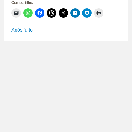
Compartilhe:
Clique
Clique
Clique
Clique
Clique
Clique
Clique
Clique
para
para
para
para
para
para
para
para
enviar
compartilhar
compartilhar
compartilhar
compartilhar
compartilhar
compartilhar
imprimir(abre
um
no
no
no
no
no
no
em
link
WhatsApp(abre
Facebook(abre
Threads(abre
X(abre
LinkedIn(abre
Telegram(abre
nova
Após furto
por
em
em
em
em
em
em
janela)
e-
nova
nova
nova
nova
nova
nova
mail
janela)
janela)
janela)
janela)
janela)
janela)
para
um
amigo(abre
em
nova
janela)