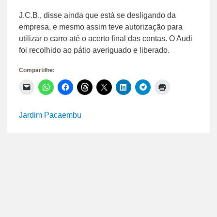
J.C.B., disse ainda que está se desligando da
empresa, e mesmo assim teve autorização para
utilizar o carro até o acerto final das contas. O Audi
foi recolhido ao pátio averiguado e liberado.
Compartilhe:
Clique
Clique
Clique
Clique
Clique
Clique
Clique
Clique
para
para
para
para
para
para
para
para
enviar
compartilhar
compartilhar
compartilhar
compartilhar
compartilhar
compartilhar
imprimir(abre
um
no
no
no
no
no
no
em
link
WhatsApp(abre
Facebook(abre
Threads(abre
X(abre
LinkedIn(abre
Telegram(abre
nova
Jardim Pacaembu
por
em
em
em
em
em
em
janela)
e-
nova
nova
nova
nova
nova
nova
mail
janela)
janela)
janela)
janela)
janela)
janela)
para
um
amigo(abre
em
nova
janela)