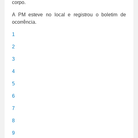
corpo.
A PM esteve no local e registrou o boletim de
ocorrência.
1
2
3
4
5
6
7
8
9