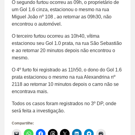
O segundo furtou ocorreu as 09h, o proprietário de
um Gol 1.6 cinza, estacionou o mesmo na rua
Miguel João nº 108 , ao retornar as 09h30, não
encontrou o automóvel.
O terceiro furtou ocorreu as 10h40, vítima
estacionou seu Gol 1.0 prata, na rua São Sebastião
e ao retornar 20 minutos depois não encontrou o
mesmo.
O 4º furto foi registrado as 11h50, o dono do Gol 1.6
prata estacionou o mesmo na rua Alexandrina nº
2118 ao retornar 10 minutos depois o carro não se
encontrava mais.
Todos os casos foram registrados no 3º DP, onde
será feita a investigação.
Compartilhe:
Clique
Clique
Clique
Clique
Clique
Clique
Clique
Clique