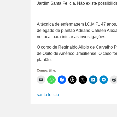
Jardim Santa Felicia. Não existe possibili
A técnica de enfermagem I.C.M.P., 47 anos
delegado de plantão Adriano Calrsen Alexa
no local para iniciar as investigações.
O corpo de Reginaldo Alipio de Carvalho P
de Óbito de Américo Brasiliense. O caso fo
plantão.
Compartilhe:
Clique
Clique
Clique
Clique
Clique
Clique
Clique
para
para
para
para
para
para
para
enviar
compartilhar
compartilhar
compartilhar
compartilhar
compartilhar
compar
um
no
no
no
no
no
no
link
WhatsApp(abre
Facebook(abre
Threads(abre
X(abre
LinkedIn(abr
Telegr
santa felícia
por
em
em
em
em
em
em
e-
nova
nova
nova
nova
nova
nova
mail
janela)
janela)
janela)
janela)
janela)
janela)
para
um
amigo(abre
em