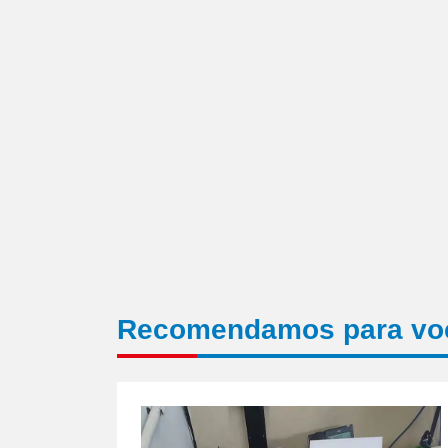
nova
janela)
Recomendamos para vo