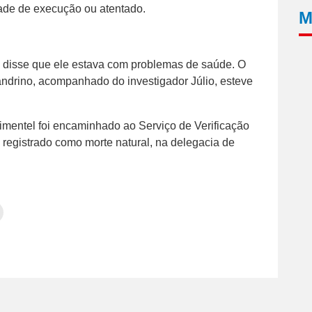
dade de execução ou atentado.
M
, disse que ele estava com problemas de saúde. O
ndrino, acompanhado do investigador Júlio, esteve
imentel foi encaminhado ao Serviço de Verificação
i registrado como morte natural, na delegacia de
Clique
para
tilhar
imprimir(abre
em
e
am(abre
nova
janela)