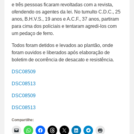
e três pessoas ficaram revoltadas com a revista,
ofendendo os agentes da lei. No tumulto C.D.C., 25
anos, B.H.V.S., 19 anos e A.C.F., 37 anos, partiram
para cima dos policiais e tentaram agredi-los com
um pedaço de ferro.
Todos foram detidos e levados ao plantão, onde
foram ouvidos e liberados após elaboração de
boletim de ocorrência de desacato e resistência.
DSC08509
DSC08513
DSC08509
DSC08513
Compartilhe:
Clique
Clique
Clique
Clique
Clique
Clique
Clique
Clique
para
para
para
para
para
para
para
para