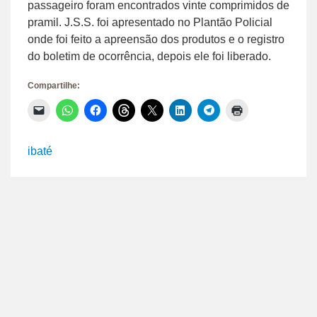
passageiro foram encontrados vinte comprimidos de
pramil. J.S.S. foi apresentado no Plantão Policial
onde foi feito a apreensão dos produtos e o registro
do boletim de ocorrência, depois ele foi liberado.
Compartilhe:
Clique
Clique
Clique
Clique
Clique
Clique
Clique
Clique
para
para
para
para
para
para
para
para
enviar
compartilhar
compartilhar
compartilhar
compartilhar
compartilhar
compartilhar
imprimir(abre
um
no
no
no
no
no
no
em
link
WhatsApp(abre
Facebook(abre
Threads(abre
X(abre
LinkedIn(abre
Telegram(abre
nova
ibaté
por
em
em
em
em
em
em
janela)
e-
nova
nova
nova
nova
nova
nova
mail
janela)
janela)
janela)
janela)
janela)
janela)
para
um
amigo(abre
em
nova
janela)