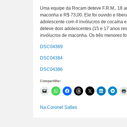
Uma equipe da Rocam deteve F.R.M., 18 an
maconha e R$ 73,00. Ele foi ouvido e libe
adolescente com 4 invólucros de cocaína 
deteve dois adolescentes (15 e 17 anos re
invólucros de maconha. Os três menores 
DSC04369
DSC04384
DSC04386
Compartilhe:
Clique
Clique
Clique
Clique
Clique
Clique
Clique
para
para
para
para
para
para
para
enviar
compartilhar
compartilhar
compartilhar
compartilhar
compartilhar
compar
um
no
no
no
no
no
no
link
WhatsApp(abre
Facebook(abre
Threads(abre
X(abre
LinkedIn(abr
Telegr
Na Coronel Salles
por
em
em
em
em
em
em
e-
nova
nova
nova
nova
nova
nova
mail
janela)
janela)
janela)
janela)
janela)
janela)
para
um
amigo(abre