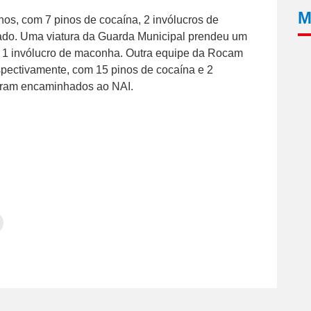
M
os, com 7 pinos de cocaína, 2 invólucros de
rado. Uma viatura da Guarda Municipal prendeu um
e 1 invólucro de maconha. Outra equipe da Rocam
spectivamente, com 15 pinos de cocaína e 2
foram encaminhados ao NAI.
Clique
para
tilhar
imprimir(abre
em
e
am(abre
nova
janela)