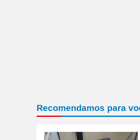
em
nova
janela)
Recomendamos para vo