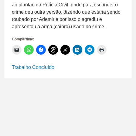
ao plantão da Polícia Civil, onde para esconder o
crime deu outra versão, dizendo que estaria sendo
roubado por Ademir e por isso o agrediu e
apresentou a arma (caibro) usada no crime.
Compartilhe:
Clique
Clique
Clique
Clique
Clique
Clique
Clique
Clique
para
para
para
para
para
para
para
para
enviar
compartilhar
compartilhar
compartilhar
compartilhar
compartilhar
compartilhar
imprimir(abre
um
no
no
no
no
no
no
em
link
WhatsApp(abre
Facebook(abre
Threads(abre
X(abre
LinkedIn(abre
Telegram(abre
nova
Trabalho Concluído
por
em
em
em
em
em
em
janela)
e-
nova
nova
nova
nova
nova
nova
mail
janela)
janela)
janela)
janela)
janela)
janela)
para
um
amigo(abre
em
nova
janela)