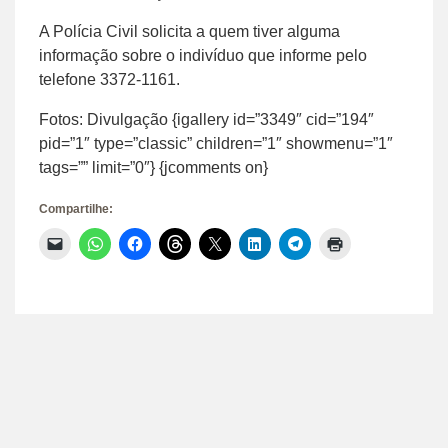
A Polícia Civil solicita a quem tiver alguma
informação sobre o indivíduo que informe pelo
telefone 3372-1161.
Fotos: Divulgação {igallery id=”3349″ cid=”194″
pid=”1″ type=”classic” children=”1″ showmenu=”1″
tags=”” limit=”0″} {jcomments on}
Compartilhe:
Clique
Clique
Clique
Clique
Clique
Clique
Clique
Clique
para
para
para
para
para
para
para
para
enviar
compartilhar
compartilhar
compartilhar
compartilhar
compartilhar
compartilhar
imprimir(abre
um
no
no
no
no
no
no
em
link
WhatsApp(abre
Facebook(abre
Threads(abre
X(abre
LinkedIn(abre
Telegram(abre
nova
por
em
em
em
em
em
em
janela)
e-
nova
nova
nova
nova
nova
nova
mail
janela)
janela)
janela)
janela)
janela)
janela)
para
um
amigo(abre
em
nova
janela)