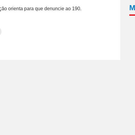
M
ação orienta para que denuncie ao 190.
Clique
para
tilhar
imprimir(abre
em
e
am(abre
nova
janela)