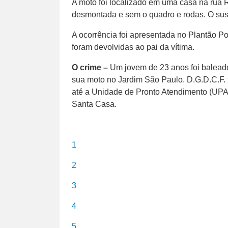
A moto foi localizado em uma casa na rua 
desmontada e sem o quadro e rodas. O suspe
A ocorrência foi apresentada no Plantão Pol
foram devolvidas ao pai da vítima.
O crime –
Um jovem de 23 anos foi baleado 
sua moto no Jardim São Paulo.
D.G.D.C.F. 
até a Unidade de Pronto Atendimento (UPA) 
Santa Casa.
1
2
3
4
5