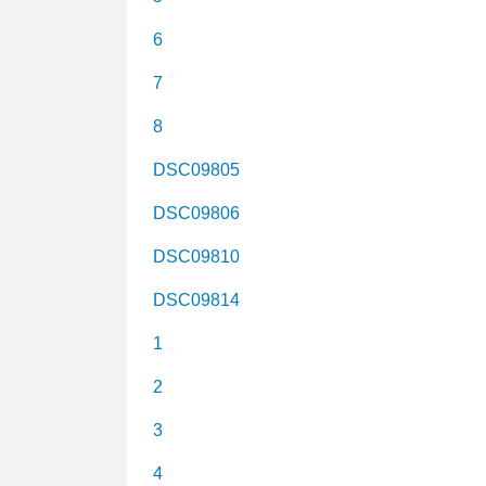
6
7
8
DSC09805
DSC09806
DSC09810
DSC09814
1
2
3
4