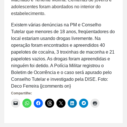
adolescentes foram abordados no interior do
estabelecimento.
Existem várias denúncias na PM e Conselho
Tutelar que menores de 18 anos, freqüentadores do
local estariam usando drogas livremente. Na
operação foram encontrados e apreendidos 40
papelotes de cocaína, 3 troxinhas de maconha e 21
papelotes vazios. As drogas foram apreendidas e
ninguém foi detido. A Polícia Militar registrou o
Boletim de Ocorrência e o caso será apurado pelo
Conselho Tutelar e investigado pela DISE. Foto:
Deco Ferreira {jcomments on}
Compartilhe:
Clique
Clique
Clique
Clique
Clique
Clique
Clique
Clique
para
para
para
para
para
para
para
para
enviar
compartilhar
compartilhar
compartilhar
compartilhar
compartilhar
compartilhar
imprimir(abre
um
no
no
no
no
no
no
em
link
WhatsApp(abre
Facebook(abre
Threads(abre
X(abre
LinkedIn(abre
Telegram(abre
nova
por
em
em
em
em
em
em
janela)
e-
nova
nova
nova
nova
nova
nova