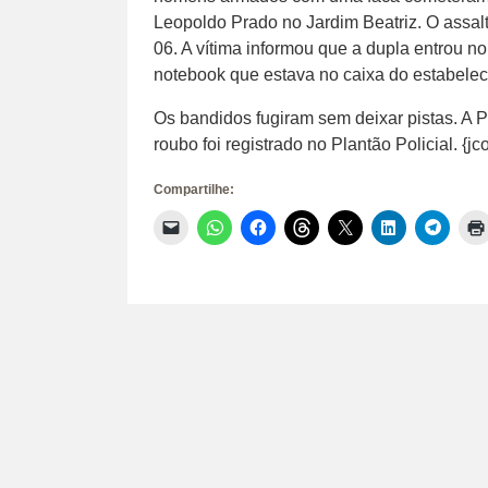
Leopoldo Prado no Jardim Beatriz. O assalt
06. A vítima informou que a dupla entrou n
notebook que estava no caixa do estabelec
Os bandidos fugiram sem deixar pistas. A P
roubo foi registrado no Plantão Policial. {
Compartilhe:
Clique
Clique
Clique
Clique
Clique
Clique
Clique
para
para
para
para
para
para
para
enviar
compartilhar
compartilhar
compartilhar
compartilhar
compartilhar
compar
um
no
no
no
no
no
no
link
WhatsApp(abre
Facebook(abre
Threads(abre
X(abre
LinkedIn(abr
Telegr
por
em
em
em
em
em
em
e-
nova
nova
nova
nova
nova
nova
mail
janela)
janela)
janela)
janela)
janela)
janela)
para
um
amigo(abre
em
nova
janela)