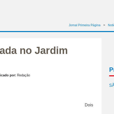
Jornal Primeira Página
>
Notí
tada no Jardim
P
icado por:
Redação
SÃ
Dois