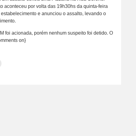
o aconteceu por volta das 19h30hs da quinta-feira
o estabelecimento e anunciou o assalto, levando o
imento.
M foi acionada, porém nenhum suspeito foi detido. O
jcomments on}
Clique
para
tilhar
imprimir(abre
em
e
am(abre
nova
janela)