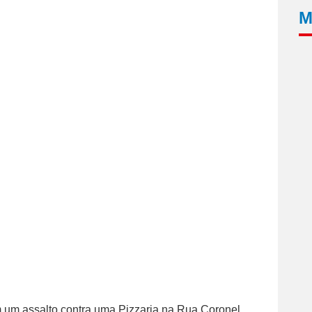
M
m assalto contra uma Pizzaria na Rua Coronel