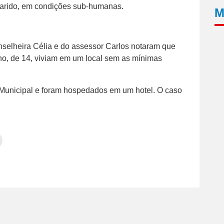
garido, em condições sub-humanas.
M
selheira Célia e do assessor Carlos notaram que
lho, de 14, viviam em um local sem as mínimas
ra Municipal e foram hospedados em um hotel. O caso
Clique
para
tilhar
imprimir(abre
em
e
am(abre
nova
janela)