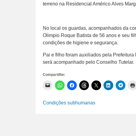
terreno na Residencial Américo Alves Mar
No local os guardas, acompanhados da con
Olimpio Roque Batista de 56 anos e seu fi
condições de higiene e segurança.
Pai e filho foram auxiliados pela Prefeitu
será acompanhado pelo Conselho Tutelar.
Compartilhe:
Clique
Clique
Clique
Clique
Clique
Clique
Clique
para
para
para
para
para
para
para
enviar
compartilhar
compartilhar
compartilhar
compartilhar
compartilhar
compar
um
no
no
no
no
no
no
link
WhatsApp(abre
Facebook(abre
Threads(abre
X(abre
LinkedIn(abr
Telegr
Condições subhumanas
por
em
em
em
em
em
em
e-
nova
nova
nova
nova
nova
nova
mail
janela)
janela)
janela)
janela)
janela)
janela)
para
um
amigo(abre
em
nova
janela)