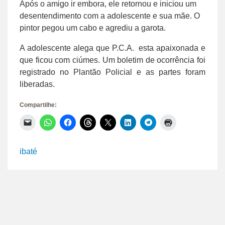
Após o amigo ir embora, ele retornou e iniciou um
desentendimento com a adolescente e sua mãe. O
pintor pegou um cabo e agrediu a garota.
A adolescente alega que P.C.A. esta apaixonada e
que ficou com ciúmes. Um boletim de ocorrência foi
registrado no Plantão Policial e as partes foram
liberadas.
Compartilhe:
Clique
Clique
Clique
Clique
Clique
Clique
Clique
Clique
para
para
para
para
para
para
para
para
enviar
compartilhar
compartilhar
compartilhar
compartilhar
compartilhar
compartilhar
imprimir(abre
um
no
no
no
no
no
no
em
link
WhatsApp(abre
Facebook(abre
Threads(abre
X(abre
LinkedIn(abre
Telegram(abre
nova
ibaté
por
em
em
em
em
em
em
janela)
e-
nova
nova
nova
nova
nova
nova
mail
janela)
janela)
janela)
janela)
janela)
janela)
para
um
amigo(abre
em
nova
janela)