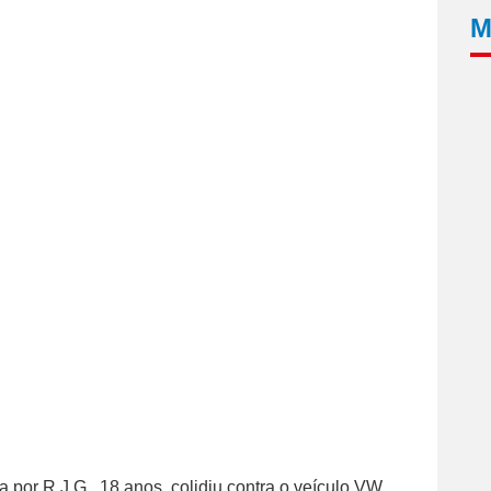
M
 por R.J.G., 18 anos, colidiu contra o veículo VW