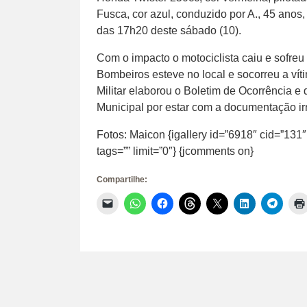
Fusca, cor azul, conduzido por A., 45 anos, 
das 17h20 deste sábado (10).
Com o impacto o motociclista caiu e sofre
Bombeiros esteve no local e socorreu a ví
Militar elaborou o Boletim de Ocorrência e
Municipal por estar com a documentação irr
Fotos: Maicon {igallery id=”6918″ cid=”131
tags=”” limit=”0″} {jcomments on}
Compartilhe:
Clique
Clique
Clique
Clique
Clique
Clique
Clique
para
para
para
para
para
para
para
enviar
compartilhar
compartilhar
compartilhar
compartilhar
compartilhar
compar
um
no
no
no
no
no
no
link
WhatsApp(abre
Facebook(abre
Threads(abre
X(abre
LinkedIn(abr
Telegr
por
em
em
em
em
em
em
e-
nova
nova
nova
nova
nova
nova
mail
janela)
janela)
janela)
janela)
janela)
janela)
para
um
amigo(abre
em