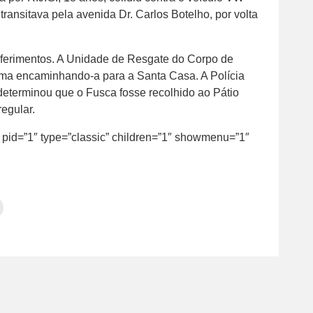
transitava pela avenida Dr. Carlos Botelho, por volta
u ferimentos. A Unidade de Resgate do Corpo de
tima encaminhando-a para a Santa Casa. A Polícia
 determinou que o Fusca fosse recolhido ao Pátio
egular.
″ pid=”1″ type=”classic” children=”1″ showmenu=”1″
Clique
para
tilhar
imprimir(abre
em
e
am(abre
nova
janela)