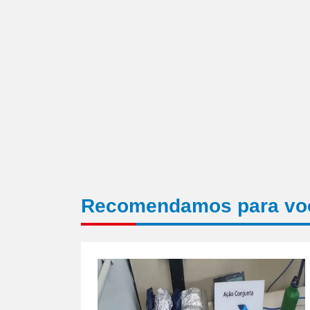
nova
janela)
Recomendamos para vo