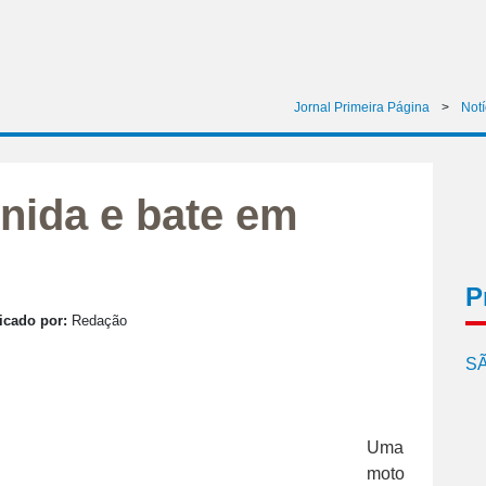
Jornal Primeira Página
>
Notí
nida e bate em
P
icado por:
Redação
SÃ
Uma
moto