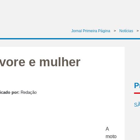
Jornal Primeira Página
>
Notícias
>
vore e mulher
P
icado por:
Redação
SÃ
A
moto