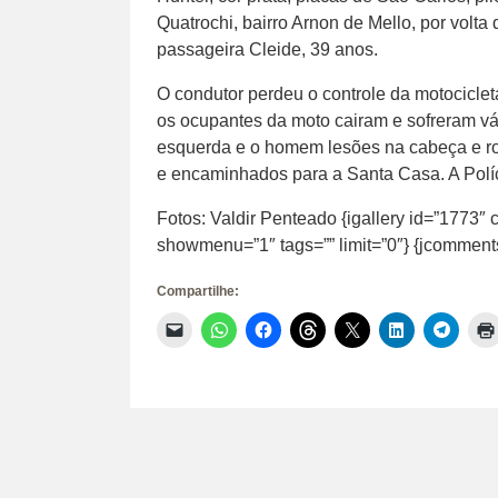
Quatrochi, bairro Arnon de Mello, por volt
passageira Cleide, 39 anos.
O condutor perdeu o controle da motocicle
os ocupantes da moto cairam e sofreram vár
esquerda e o homem lesões na cabeça e r
e encaminhados para a Santa Casa. A Políci
Fotos: Valdir Penteado {igallery id=”1773″ 
showmenu=”1″ tags=”” limit=”0″} {jcomment
Compartilhe:
Clique
Clique
Clique
Clique
Clique
Clique
Clique
para
para
para
para
para
para
para
enviar
compartilhar
compartilhar
compartilhar
compartilhar
compartilhar
compar
um
no
no
no
no
no
no
link
WhatsApp(abre
Facebook(abre
Threads(abre
X(abre
LinkedIn(abr
Telegr
por
em
em
em
em
em
em
e-
nova
nova
nova
nova
nova
nova
mail
janela)
janela)
janela)
janela)
janela)
janela)
para
um
amigo(abre
em