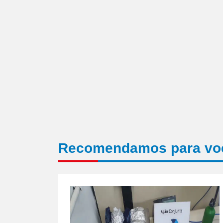
nova
janela)
Recomendamos para vo