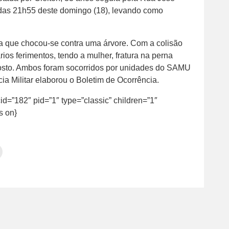
a das 21h55 deste domingo (18), levando como
ta que chocou-se contra uma árvore. Com a colisão
ios ferimentos, tendo a mulher, fratura na perna
osto. Ambos foram socorridos por unidades do SAMU
a Militar elaborou o Boletim de Ocorrência.
cid=”182″ pid=”1″ type=”classic” children=”1″
s on}
Clique
para
tilhar
imprimir(abre
em
e
am(abre
nova
janela)