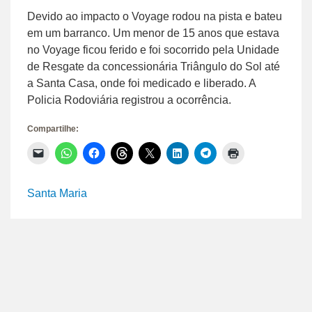
Devido ao impacto o Voyage rodou na pista e bateu
em um barranco. Um menor de 15 anos que estava
no Voyage ficou ferido e foi socorrido pela Unidade
de Resgate da concessionária Triângulo do Sol até
a Santa Casa, onde foi medicado e liberado. A
Policia Rodoviária registrou a ocorrência.
Compartilhe:
Clique
Clique
Clique
Clique
Clique
Clique
Clique
Clique
para
para
para
para
para
para
para
para
enviar
compartilhar
compartilhar
compartilhar
compartilhar
compartilhar
compartilhar
imprimir(abre
um
no
no
no
no
no
no
em
link
WhatsApp(abre
Facebook(abre
Threads(abre
X(abre
LinkedIn(abre
Telegram(abre
nova
Santa Maria
por
em
em
em
em
em
em
janela)
e-
nova
nova
nova
nova
nova
nova
mail
janela)
janela)
janela)
janela)
janela)
janela)
para
um
amigo(abre
em
nova
janela)