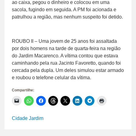
ao caixa, pegou o dinheiro e colocou em uma
sacola, fugindo em seguida. A PM foi acionada e
patrulhou a região, mas nenhum suspeito foi detido.
ROUBO II – Uma jovem de 25 anos foi assaltada
por dois homens na tarde de quarta-feira na região
do Jardim Macarenco. A vítima contou que estava
caminhando pela rua Jacinto Favoretto, quando foi
cercada pela dupla. Um deles simulou estar armado
e roubou o telefone celular da vítima.
Compartilhe:
Clique
Clique
Clique
Clique
Clique
Clique
Clique
Clique
para
para
para
para
para
para
para
para
enviar
compartilhar
compartilhar
compartilhar
compartilhar
compartilhar
compartilhar
imprimir(abre
um
no
no
no
no
no
no
em
link
WhatsApp(abre
Facebook(abre
Threads(abre
X(abre
LinkedIn(abre
Telegram(abre
nova
Cidade Jardim
por
em
em
em
em
em
em
janela)
e-
nova
nova
nova
nova
nova
nova
mail
janela)
janela)
janela)
janela)
janela)
janela)
para
um