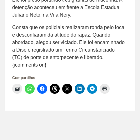
detenção aconteceu em frente a Escola Estadual
Juliano Neto, na Vila Nery.
Consta que os policiais realizaram ronda pelo local
e desconfiaram da atitude do rapaz. Quando
abordado, alegou ser viciado. Ele foi encaminhado
a Dise e registrado um Termo Circunstanciado
(TC) de porte de entorpecente e liberado.
{jcomments on}
Compartilhe:
Clique
Clique
Clique
Clique
Clique
Clique
Clique
Clique
para
para
para
para
para
para
para
para
enviar
compartilhar
compartilhar
compartilhar
compartilhar
compartilhar
compartilhar
imprimir(abre
um
no
no
no
no
no
no
em
link
WhatsApp(abre
Facebook(abre
Threads(abre
X(abre
LinkedIn(abre
Telegram(abre
nova
por
em
em
em
em
em
em
janela)
e-
nova
nova
nova
nova
nova
nova
mail
janela)
janela)
janela)
janela)
janela)
janela)
para
um
amigo(abre
em
nova